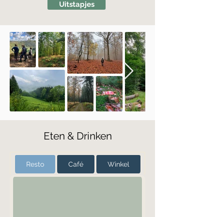
Uitstapjes
Eten & Drinken
Resto
Café
Winkel