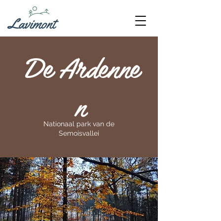
e
r
e
e
D
A
d
nn
n
Nationaal park van de
Semoisvallei